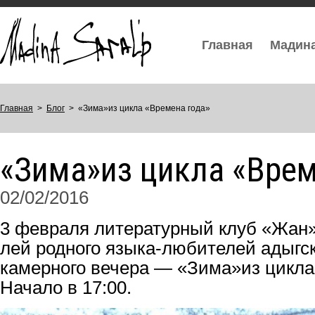
Главная
Мадин
Главная
>
Блог
>
«Зима»из цикла «Времена года»
«Зима»из цикла «Врем
02/02/2016
3 фев­ра­ля ли­те­ра­тур­ный клуб «Жан» 
лей род­но­го язы­ка-лю­би­те­лей адыг­с
ка­мер­но­го ве­че­ра — «Зима»из цикла
На­ча­ло в 17:00.